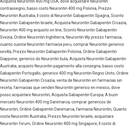
Acquista Neurontin 400 mg USA, dove acquistare Neurontin
contrassegno, basso costo Neurontin 400 mg Polonia, Prezzo
Neurontin Australia, Il costo di Neurontin Gabapentin Spagna, Sconto
Neurontin Gabapentin Israele, Acquista Neurontin Gabapentin Croazia,
Neurontin 400 mg acquisto on line, Sconto Neurontin Gabapentin
Svezia, Ordine Neurontin Inghilterra, Neurontin lilly prezzo farmacia,
cuanto cuesta Neurontin farmacia peru, comprar Neurontin generico
sevilla, Prezzo Neurontin Gabapentin Polonia, Ordine Gabapentin
Giappone, generico do Neurontin bula, Acquista Neurontin Gabapentin
Australia, acquisto Neurontin pagamento alla consegna, basso costo
Gabapentin Portogallo, generico 400 mg Neurontin Regno Unito, Ordine
Neurontin Gabapentin Croazia, venta de Neurontin en farmacias sin
receta, farmacias que venden Neurontin generico en mexico, dove
posso acquistare Neurontin, Acquista Gabapentin Europa, A buon
mercato Neurontin 400 mg Danimarca, comprar genericos de
Neurontin, Ordine Gabapentin Danimarca, farmacia Neurontin, Quanto
costa Neurontin Australia, Prezzo Neurontin Israele, acquistare
Neurontin forum, Ordine Neurontin 400 mg Singapore, Il costo di