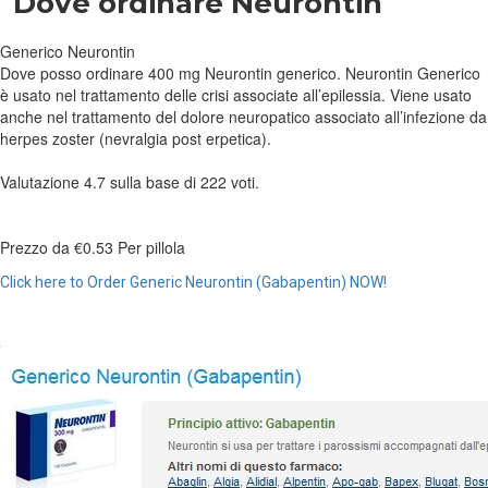
Dove ordinare Neurontin
Generico Neurontin
Dove posso ordinare 400 mg Neurontin generico. Neurontin Generico
è usato nel trattamento delle crisi associate all’epilessia. Viene usato
anche nel trattamento del dolore neuropatico associato all’infezione da
herpes zoster (nevralgia post erpetica).
Valutazione
4.7
sulla base di
222
voti.
Prezzo da
€0.53
Per pillola
Click here to Order Generic Neurontin (Gabapentin) NOW!