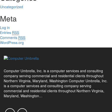
Uncategorized
Meta
Log in
Entries
RSS
Comments
RSS
WordPress.org
Computer Umbrella, Inc. is a computer services and consulting
company serving commercial and residential clients throughout
Northern Virginia, Maryland, Washington Computer Umbrella, Inc.
is a computer services and consulting company serving
commercial and residential clients throughout Northern Virginia,
Maryland, Washington…