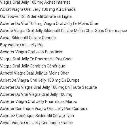
Viagra Oral Jelly 100 mg Achat Internet
Achat Viagra Oral Jelly 100 mg Au Canada
Ou Trouver Du Sildenafil Citrate En Ligne
Acheter Du Vrai 100 mg Viagra Oral Jelly Le Moins Cher
Acheté Viagra Oral Jelly Sildenafil Citrate Moins Cher Sans Ordonnance
Achat Sildenafil Citrate Generic
Buy Viagra Oral Jelly Pills
Acheter Viagra Oral Jelly Euroclinix
Viagra Oral Jelly En Pharmacie Pas Cher
Viagra Oral Jelly Combien Générique
Acheté Viagra Oral Jelly Le Moins Cher
Achat De Viagra Oral Jelly 100 mg En Europe
Acheter Du Viagra Oral Jelly 100 mg En Toute Securite
Acheter Du Vrai Viagra Oral Jelly 100 mg
Acheter Viagra Oral Jelly Pharmacie Maroc
Acheter Générique Viagra Oral Jelly Peu Coûteux
Achetez Générique Sildenafil Citrate Lyon
Achat Viagra Oral Jelly Generique France