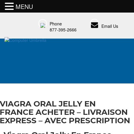
MENU
Phone
Email Us
877-395-2666
VIAGRA ORAL JELLY EN
FRANCE ACHETER – LIVRAISON
EXPRESS – AVEC PRESCRIPTION