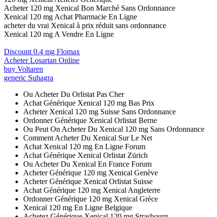
Acheter 120 mg Xenical Bon Marché Sans Ordonnance
Xenical 120 mg Achat Pharmacie En Ligne
acheter du vrai Xenical à prix réduit sans ordonnance
Xenical 120 mg A Vendre En Ligne
Discount 0.4 mg Flomax
Acheter Losartan Online
buy Voltaren
generic Suhagra
Ou Acheter Du Orlistat Pas Cher
Achat Générique Xenical 120 mg Bas Prix
Acheter Xenical 120 mg Suisse Sans Ordonnance
Ordonner Générique Xenical Orlistat Berne
Ou Peut On Acheter Du Xenical 120 mg Sans Ordonnance
Comment Acheter Du Xenical Sur Le Net
Achat Xenical 120 mg En Ligne Forum
Achat Générique Xenical Orlistat Zürich
Ou Acheter Du Xenical En France Forum
Acheter Générique 120 mg Xenical Genève
Acheter Générique Xenical Orlistat Suisse
Achat Générique 120 mg Xenical Angleterre
Ordonner Générique 120 mg Xenical Grèce
Xenical 120 mg En Ligne Belgique
Achetez Générique Xenical 120 mg Strasbourg