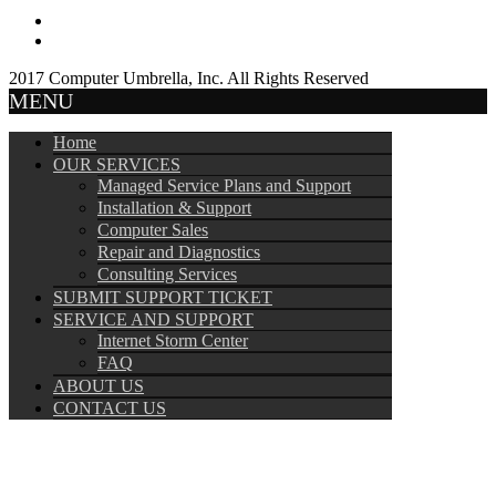
2017 Computer Umbrella, Inc. All Rights Reserved
MENU
Home
OUR SERVICES
Managed Service Plans and Support
Installation & Support
Computer Sales
Repair and Diagnostics
Consulting Services
SUBMIT SUPPORT TICKET
SERVICE AND SUPPORT
Internet Storm Center
FAQ
ABOUT US
CONTACT US