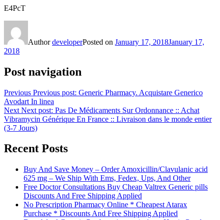
E4PcT
Author
developer
Posted on
January 17, 2018
January 17,
2018
Post navigation
Previous
Previous post:
Generic Pharmacy. Acquistare Generico
Avodart In linea
Next
Next post:
Pas De Médicaments Sur Ordonnance :: Achat
Vibramycin Générique En France :: Livraison dans le monde entier
(3-7 Jours)
Recent Posts
Buy And Save Money – Order Amoxicillin/Clavulanic acid
625 mg – We Ship With Ems, Fedex, Ups, And Other
Free Doctor Consultations Buy Cheap Valtrex Generic pills
Discounts And Free Shipping Applied
No Prescription Pharmacy Online * Cheapest Atarax
Purchase * Discounts And Free Shipping Applied