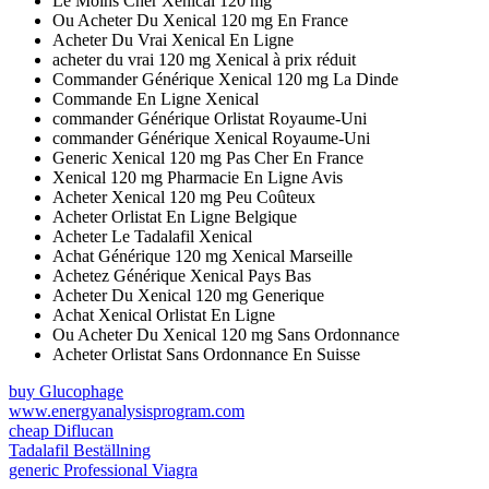
Le Moins Cher Xenical 120 mg
Ou Acheter Du Xenical 120 mg En France
Acheter Du Vrai Xenical En Ligne
acheter du vrai 120 mg Xenical à prix réduit
Commander Générique Xenical 120 mg La Dinde
Commande En Ligne Xenical
commander Générique Orlistat Royaume-Uni
commander Générique Xenical Royaume-Uni
Generic Xenical 120 mg Pas Cher En France
Xenical 120 mg Pharmacie En Ligne Avis
Acheter Xenical 120 mg Peu Coûteux
Acheter Orlistat En Ligne Belgique
Acheter Le Tadalafil Xenical
Achat Générique 120 mg Xenical Marseille
Achetez Générique Xenical Pays Bas
Acheter Du Xenical 120 mg Generique
Achat Xenical Orlistat En Ligne
Ou Acheter Du Xenical 120 mg Sans Ordonnance
Acheter Orlistat Sans Ordonnance En Suisse
buy Glucophage
www.energyanalysisprogram.com
cheap Diflucan
Tadalafil Beställning
generic Professional Viagra