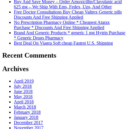
Buy And Save Money – Order Amoxicillin/Clavulanic acid
625 mg – We Ship With Ems, Fedex, Ups, And Other
Free Doctor Consultations Buy Cheap Valtrex Generic pills
Discounts And Free Shipping Applied
No Prescription Pharmacy Online * Cheapest Atarax
Purchase * Discounts And Free Shipping Applied
Brand And Generic Products * generic 1 mg Hytrin Purchase
* Generic Drugs Pharmacy
Best Deal On Viagra Soft cheap Fastest U.S. Shipping
Recent Comments
Archives
April 2019
July 2018
June 2018
May 2018
April 2018
March 2018
February 2018
January 2018
December 2017
November 2017