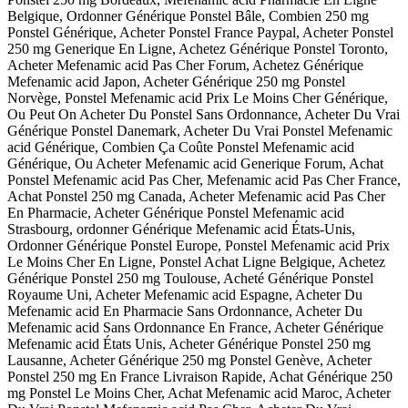
Belgique, Ordonner Générique Ponstel Bâle, Combien 250 mg
Ponstel Générique, Acheter Ponstel France Paypal, Acheter Ponstel
250 mg Generique En Ligne, Achetez Générique Ponstel Toronto,
Acheter Mefenamic acid Pas Cher Forum, Achetez Générique
Mefenamic acid Japon, Acheter Générique 250 mg Ponstel
Norvège, Ponstel Mefenamic acid Prix Le Moins Cher Générique,
Ou Peut On Acheter Du Ponstel Sans Ordonnance, Acheter Du Vrai
Générique Ponstel Danemark, Acheter Du Vrai Ponstel Mefenamic
acid Générique, Combien Ça Coûte Ponstel Mefenamic acid
Générique, Ou Acheter Mefenamic acid Generique Forum, Achat
Ponstel Mefenamic acid Pas Cher, Mefenamic acid Pas Cher France,
Achat Ponstel 250 mg Canada, Acheter Mefenamic acid Pas Cher
En Pharmacie, Acheter Générique Ponstel Mefenamic acid
Strasbourg, ordonner Générique Mefenamic acid États-Unis,
Ordonner Générique Ponstel Europe, Ponstel Mefenamic acid Prix
Le Moins Cher En Ligne, Ponstel Achat Ligne Belgique, Achetez
Générique Ponstel 250 mg Toulouse, Acheté Générique Ponstel
Royaume Uni, Acheter Mefenamic acid Espagne, Acheter Du
Mefenamic acid En Pharmacie Sans Ordonnance, Acheter Du
Mefenamic acid Sans Ordonnance En France, Acheter Générique
Mefenamic acid États Unis, Acheter Générique Ponstel 250 mg
Lausanne, Acheter Générique 250 mg Ponstel Genève, Acheter
Ponstel 250 mg En France Livraison Rapide, Achat Générique 250
mg Ponstel Le Moins Cher, Achat Mefenamic acid Maroc, Acheter