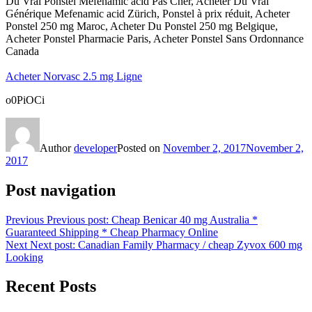
Du Vrai Ponstel Mefenamic acid Pas Cher, Acheter Du Vrai
Générique Mefenamic acid Zürich, Ponstel à prix réduit, Acheter
Ponstel 250 mg Maroc, Acheter Du Ponstel 250 mg Belgique,
Acheter Ponstel Pharmacie Paris, Acheter Ponstel Sans Ordonnance
Canada
Acheter Norvasc 2.5 mg Ligne
o0PiOCi
Author
developer
Posted on
November 2, 2017
November 2,
2017
Post navigation
Previous
Previous post:
Cheap Benicar 40 mg Australia *
Guaranteed Shipping * Cheap Pharmacy Online
Next
Next post:
Canadian Family Pharmacy / cheap Zyvox 600 mg
Looking
Recent Posts