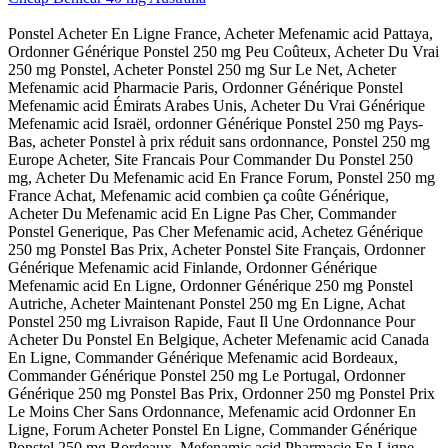
Ponstel Acheter En Ligne France, Acheter Mefenamic acid Pattaya,
Ordonner Générique Ponstel 250 mg Peu Coûteux, Acheter Du Vrai
250 mg Ponstel, Acheter Ponstel 250 mg Sur Le Net, Acheter
Mefenamic acid Pharmacie Paris, Ordonner Générique Ponstel
Mefenamic acid Émirats Arabes Unis, Acheter Du Vrai Générique
Mefenamic acid Israël, ordonner Générique Ponstel 250 mg Pays-
Bas, acheter Ponstel à prix réduit sans ordonnance, Ponstel 250 mg
Europe Acheter, Site Francais Pour Commander Du Ponstel 250
mg, Acheter Du Mefenamic acid En France Forum, Ponstel 250 mg
France Achat, Mefenamic acid combien ça coûte Générique,
Acheter Du Mefenamic acid En Ligne Pas Cher, Commander
Ponstel Generique, Pas Cher Mefenamic acid, Achetez Générique
250 mg Ponstel Bas Prix, Acheter Ponstel Site Français, Ordonner
Générique Mefenamic acid Finlande, Ordonner Générique
Mefenamic acid En Ligne, Ordonner Générique 250 mg Ponstel
Autriche, Acheter Maintenant Ponstel 250 mg En Ligne, Achat
Ponstel 250 mg Livraison Rapide, Faut Il Une Ordonnance Pour
Acheter Du Ponstel En Belgique, Acheter Mefenamic acid Canada
En Ligne, Commander Générique Mefenamic acid Bordeaux,
Commander Générique Ponstel 250 mg Le Portugal, Ordonner
Générique 250 mg Ponstel Bas Prix, Ordonner 250 mg Ponstel Prix
Le Moins Cher Sans Ordonnance, Mefenamic acid Ordonner En
Ligne, Forum Acheter Ponstel En Ligne, Commander Générique
Ponstel 250 mg Bordeaux, Mefenamic acid Pharmacie En Ligne