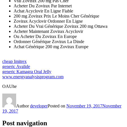
Vrai Zovirax 200 mg Pas Cher
Acheter Du Zovirax Par Internet
Achat Acyclovir En Ligne Fiable
200 mg Zovirax Prix Le Moins Cher Générique
Zovirax Acyclovir Ordonner En Ligne
Acheter Du Vrai Générique Zovirax 200 mg Ottawa
Acheter Maintenant Zovirax Acyclovir
Ou Acheter Du Zovirax En Europe
Ordonner Générique Zovirax La Dinde
Achat Générique 200 mg Zovirax Europe
cheap Imitrex
generic Avalide
generic Kamagra Oral Jelly
www.energyanalysisprogram.com
OAUhe
Author
developer
Posted on
November 19, 2017
November
19, 2017
Post navigation