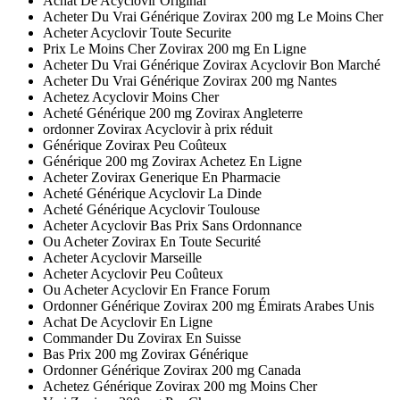
Achat De Acyclovir Original
Acheter Du Vrai Générique Zovirax 200 mg Le Moins Cher
Acheter Acyclovir Toute Securite
Prix Le Moins Cher Zovirax 200 mg En Ligne
Acheter Du Vrai Générique Zovirax Acyclovir Bon Marché
Acheter Du Vrai Générique Zovirax 200 mg Nantes
Achetez Acyclovir Moins Cher
Acheté Générique 200 mg Zovirax Angleterre
ordonner Zovirax Acyclovir à prix réduit
Générique Zovirax Peu Coûteux
Générique 200 mg Zovirax Achetez En Ligne
Acheter Zovirax Generique En Pharmacie
Acheté Générique Acyclovir La Dinde
Acheté Générique Acyclovir Toulouse
Acheter Acyclovir Bas Prix Sans Ordonnance
Ou Acheter Zovirax En Toute Securité
Acheter Acyclovir Marseille
Acheter Acyclovir Peu Coûteux
Ou Acheter Acyclovir En France Forum
Ordonner Générique Zovirax 200 mg Émirats Arabes Unis
Achat De Acyclovir En Ligne
Commander Du Zovirax En Suisse
Bas Prix 200 mg Zovirax Générique
Ordonner Générique Zovirax 200 mg Canada
Achetez Générique Zovirax 200 mg Moins Cher