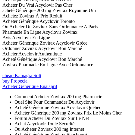
Acheter Du Vrai Acyclovir Pas Cher
acheté Générique 200 mg Zovirax Royaume-Uni
Achetez Zovirax À Prix Réduit
Acheter Générique Acyclovir Toronto
Ou Acheter Du Zovirax Sans Ordonnance A Paris
Pharmacie En Ligne Acyclovir Zovirax
Avis Acyclovir En Ligne
Acheter Générique Zovirax Acyclovir Grèce
Ordonner Zovirax Acyclovir Bon Marché
Acheter Acyclovir Authentique
Acheté Générique Acyclovir Bon Marché
Zovirax Pharmacie En Ligne Avec Ordonnance
cheap Kamagra Soft
buy Propecia
Acheter Generique Enalapril
Comment Acheter Zovirax 200 mg Pharmacie
Quel Site Pour Commander Du Acyclovir
Acheté Générique Zovirax Acyclovir Québec
Acheter Générique 200 mg Zovirax Prix Le Moins Cher
Forum Acheter Du Zovirax Sur Le Net
Achat Acyclovir Toute Sécurité
Ou Acheter Zovirax 200 mg Internet
Acheté Générique Zovirax Strasbourg