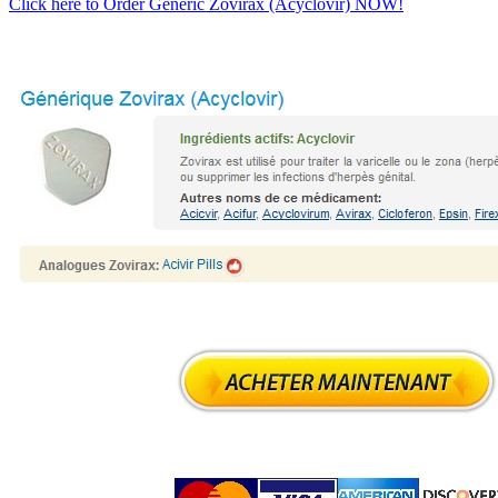
Click here to Order Generic Zovirax (Acyclovir) NOW!