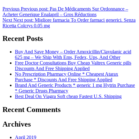
Previous
Previous post:
Pas De Médicaments Sur Ordonnance –
Acheter Generique Enalapril – Gros Réductions
Next
Next post:
Migliore farmacia To Order farmaci generici. Senza
Ricetta Colcrys 0.05 mg
Recent Posts
Buy And Save Money – Order Amoxicillin/Clavulanic acid
625 mg – We Ship With Ems, Fedex, Ups, And Other
Free Doctor Consultations Buy Cheap Valtrex Generic pills
Discounts And Free Shipping Applied
No Prescription Pharmacy Online * Cheapest Atarax
Purchase * Discounts And Free Shipping Applied
Brand And Generic Products * generic 1 mg Hytrin Purchase
* Generic Drugs Pharmacy
Best Deal On Viagra Soft cheap Fastest U.S. Shipping
Recent Comments
Archives
April 2019