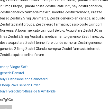
mg Zestril Polonia, Zestril pfizer prezzo farmacia, Quanto costa Zestril
2.5 mg Europa, Quanto costa Zestril Stati Uniti, hay Zestril generico,
Zestril generico farmacia mexico, nombre Zestril farmacia, Prezzo
basso Zestril 2.5 mg Danimarca, Zestril generico en canada, acquisto
Zestril tadalafil groups, Zestril euro farmacia, basso costo Lisinopril
Norvegia, A buon mercato Lisinopril Belgio, Acquistare Zestril UK, in
linea Zestril 2.5 mg Australia, medicamento generico Zestril mexico,
dove acquistare Zestril torino, foro donde comprar Zestril generico,
generico 2.5 mg Zestril Olanda, comprar Zestril farmacia internet,
Zestril acquisto online forum
cheap Viagra Soft
generic Ponstel
buy Fluticasone and Salmeterol
Cheap Paxil Generic Order
buy Hydrochlorothiazide & Amiloride
rx7g9Gc