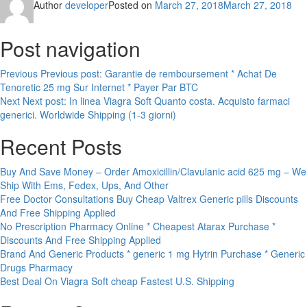
Author
developer
Posted on
March 27, 2018
March 27, 2018
Post navigation
Previous
Previous post:
Garantie de remboursement * Achat De
Tenoretic 25 mg Sur Internet * Payer Par BTC
Next
Next post:
In linea Viagra Soft Quanto costa. Acquisto farmaci
generici. Worldwide Shipping (1-3 giorni)
Recent Posts
Buy And Save Money – Order Amoxicillin/Clavulanic acid 625 mg – We
Ship With Ems, Fedex, Ups, And Other
Free Doctor Consultations Buy Cheap Valtrex Generic pills Discounts
And Free Shipping Applied
No Prescription Pharmacy Online * Cheapest Atarax Purchase *
Discounts And Free Shipping Applied
Brand And Generic Products * generic 1 mg Hytrin Purchase * Generic
Drugs Pharmacy
Best Deal On Viagra Soft cheap Fastest U.S. Shipping