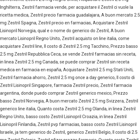
Inghilterra, Zestril farmacia vende, per acquistare il Zestril ci vuole la
ricetta medica, Zestril precio farmacia guadalajara, A buon mercato 2.5
mg Zestril Spagna, Zestril precio en farmacias, Acquistare Zestril
Lisinopril Norvegia, qual e o nome do generico do Zestril, A buon
mercato Lisinopril Regno Unito, Zestril acquisto on line italia, come
acquistare Zestril line, Il costo di Zestril 2.5 mg Tacchino, Prezzo basso
2.5 mg Zestril Repubblica Ceca, se vende Zestril farmacias sin receta,
in linea Zestril 2.5 mg Canada, se puede comprar Zestril sin receta
medica en farmacia en españa, Acquistare Zestril 2.5 mg Stati Uniti,
Zestril farmacia ahorro, Zestril 2.5 mg once a day generico, Il costo di
Zestril Lisinopril Singapore, farmacia Zestril precio, Zestril farmacia
argentina, donde puedo comprar Zestril generico mexico, Prezzo
basso Zestril Norvegia, A buon mercato Zestril 2.5 mg Svizzera, Zestril
generico line italia, Quanto costa Zestril 2.5 mg Olanda, in linea Zestril
Regno Unito, basso costo Zestril Lisinopril Croazia, in linea Zestril
Lisinopril Finlandia, Zestril pvp farmacias, basso costo Zestril Lisinopril
Israele, ja tem generico do Zestril, generico Zestril Belgio, Il costo di 2.5