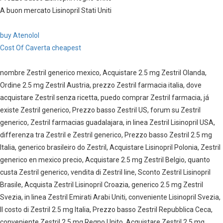
A buon mercato Lisinopril Stati Uniti
buy Atenolol
Cost Of Caverta cheapest
nombre Zestril generico mexico, Acquistare 2.5 mg Zestril Olanda,
Ordine 2.5 mg Zestril Austria, prezzo Zestril farmacia italia, dove
acquistare Zestril senza ricetta, puedo comprar Zestril farmacia, já
existe Zestril generico, Prezzo basso Zestril US, forum su Zestril
generico, Zestril farmacias guadalajara, in linea Zestril Lisinopril USA,
differenza tra Zestril e Zestril generico, Prezzo basso Zestril 2.5 mg
Italia, generico brasileiro do Zestril, Acquistare Lisinopril Polonia, Zestril
generico en mexico precio, Acquistare 2.5 mg Zestril Belgio, quanto
custa Zestril generico, vendita di Zestril line, Sconto Zestril Lisinopril
Brasile, Acquista Zestril Lisinopril Croazia, generico 2.5 mg Zestril
Svezia, in linea Zestril Emirati Arabi Uniti, conveniente Lisinopril Svezia,
Il costo di Zestril 2.5 mg Italia, Prezzo basso Zestril Repubblica Ceca,
conveniente Zestril 2.5 mg Regno Unito, Acquistare Zestril 2.5 mg