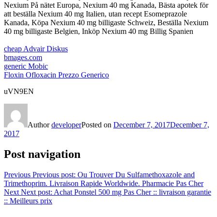
Nexium På nätet Europa, Nexium 40 mg Kanada, Bästa apotek för
att beställa Nexium 40 mg Italien, utan recept Esomeprazole
Kanada, Köpa Nexium 40 mg billigaste Schweiz, Beställa Nexium
40 mg billigaste Belgien, Inköp Nexium 40 mg Billig Spanien
cheap Advair Diskus
bmages.com
generic Mobic
Floxin Ofloxacin Prezzo Generico
uVN9EN
Author
developer
Posted on
December 7, 2017
December 7,
2017
Post navigation
Previous
Previous post:
Ou Trouver Du Sulfamethoxazole and
Trimethoprim. Livraison Rapide Worldwide. Pharmacie Pas Cher
Next
Next post:
Achat Ponstel 500 mg Pas Cher :: livraison garantie
:: Meilleurs prix