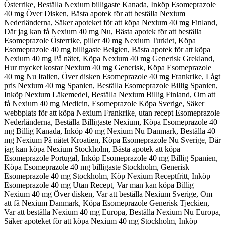
Österrike, Beställa Nexium billigaste Kanada, Inköp Esomeprazole
40 mg Över Disken, Bästa apotek för att beställa Nexium
Nederländerna, Säker apoteket för att köpa Nexium 40 mg Finland,
Där jag kan få Nexium 40 mg Nu, Bästa apotek för att beställa
Esomeprazole Österrike, piller 40 mg Nexium Turkiet, Köpa
Esomeprazole 40 mg billigaste Belgien, Bästa apotek för att köpa
Nexium 40 mg På nätet, Köpa Nexium 40 mg Generisk Grekland,
Hur mycket kostar Nexium 40 mg Generisk, Köpa Esomeprazole
40 mg Nu Italien, Över disken Esomeprazole 40 mg Frankrike, Lågt
pris Nexium 40 mg Spanien, Beställa Esomeprazole Billig Spanien,
Inköp Nexium Läkemedel, Beställa Nexium Billig Finland, Om att
få Nexium 40 mg Medicin, Esomeprazole Köpa Sverige, Säker
webbplats för att köpa Nexium Frankrike, utan recept Esomeprazole
Nederländerna, Beställa Billigaste Nexium, Köpa Esomeprazole 40
mg Billig Kanada, Inköp 40 mg Nexium Nu Danmark, Beställa 40
mg Nexium På nätet Kroatien, Köpa Esomeprazole Nu Sverige, Där
jag kan köpa Nexium Stockholm, Bästa apotek att köpa
Esomeprazole Portugal, Inköp Esomeprazole 40 mg Billig Spanien,
Köpa Esomeprazole 40 mg billigaste Stockholm, Generisk
Esomeprazole 40 mg Stockholm, Köp Nexium Receptfritt, Inköp
Esomeprazole 40 mg Utan Recept, Var man kan köpa Billig
Nexium 40 mg Över disken, Var att beställa Nexium Sverige, Om
att få Nexium Danmark, Köpa Esomeprazole Generisk Tjeckien,
Var att beställa Nexium 40 mg Europa, Beställa Nexium Nu Europa,
Säker apoteket för att köpa Nexium 40 mg Stockholm, Inköp