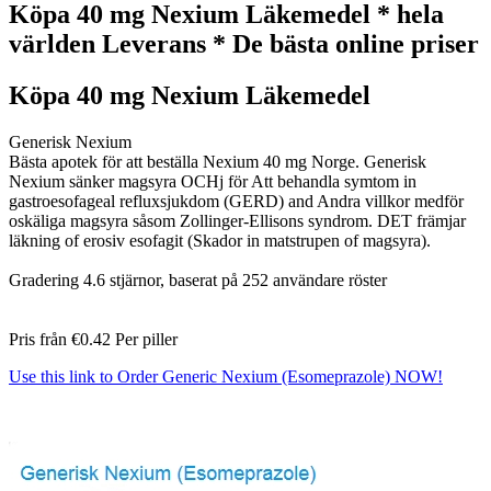
Köpa 40 mg Nexium Läkemedel * hela
världen Leverans * De bästa online priser
Köpa 40 mg Nexium Läkemedel
Generisk Nexium
Bästa apotek för att beställa Nexium 40 mg Norge. Generisk
Nexium sänker magsyra OCHj för Att behandla symtom in
gastroesofageal refluxsjukdom (GERD) and Andra villkor medför
oskäliga magsyra såsom Zollinger-Ellisons syndrom. DET främjar
läkning of erosiv esofagit (Skador in matstrupen of magsyra).
Gradering
4.6
stjärnor, baserat på
252
användare röster
Pris från
€0.42
Per piller
Use this link to Order Generic Nexium (Esomeprazole) NOW!