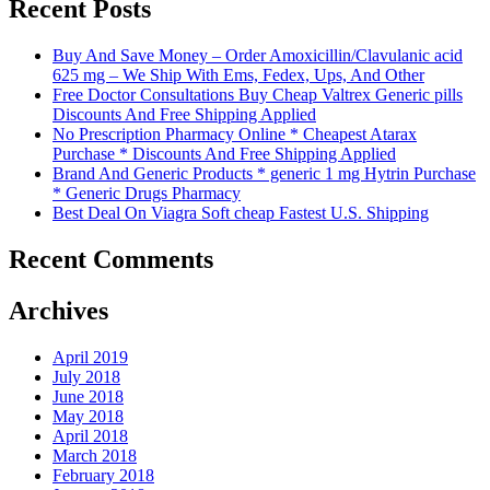
Recent Posts
Buy And Save Money – Order Amoxicillin/Clavulanic acid
625 mg – We Ship With Ems, Fedex, Ups, And Other
Free Doctor Consultations Buy Cheap Valtrex Generic pills
Discounts And Free Shipping Applied
No Prescription Pharmacy Online * Cheapest Atarax
Purchase * Discounts And Free Shipping Applied
Brand And Generic Products * generic 1 mg Hytrin Purchase
* Generic Drugs Pharmacy
Best Deal On Viagra Soft cheap Fastest U.S. Shipping
Recent Comments
Archives
April 2019
July 2018
June 2018
May 2018
April 2018
March 2018
February 2018