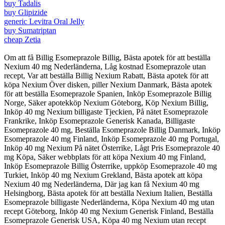
buy Tadalis
buy Glipizide
generic Levitra Oral Jelly
buy Sumatriptan
cheap Zetia
Om att få Billig Esomeprazole Billig, Bästa apotek för att beställa
Nexium 40 mg Nederländerna, Låg kostnad Esomeprazole utan
recept, Var att beställa Billig Nexium Rabatt, Bästa apotek för att
köpa Nexium Över disken, piller Nexium Danmark, Bästa apotek
för att beställa Esomeprazole Spanien, Inköp Esomeprazole Billig
Norge, Säker apotekköp Nexium Göteborg, Köp Nexium Billig,
Inköp 40 mg Nexium billigaste Tjeckien, På nätet Esomeprazole
Frankrike, Inköp Esomeprazole Generisk Kanada, Billigaste
Esomeprazole 40 mg, Beställa Esomeprazole Billig Danmark, Inköp
Esomeprazole 40 mg Finland, Inköp Esomeprazole 40 mg Portugal,
Inköp 40 mg Nexium På nätet Österrike, Lågt Pris Esomeprazole 40
mg Köpa, Säker webbplats för att köpa Nexium 40 mg Finland,
Inköp Esomeprazole Billig Österrike, uppköp Esomeprazole 40 mg
Turkiet, Inköp 40 mg Nexium Grekland, Bästa apotek att köpa
Nexium 40 mg Nederländerna, Där jag kan få Nexium 40 mg
Helsingborg, Bästa apotek för att beställa Nexium Italien, Beställa
Esomeprazole billigaste Nederländerna, Köpa Nexium 40 mg utan
recept Göteborg, Inköp 40 mg Nexium Generisk Finland, Beställa
Esomeprazole Generisk USA, Köpa 40 mg Nexium utan recept