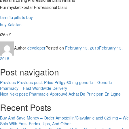
Beställa 20 mg Professional Cialis Finland
Hur mycket kostar Professional Cialis
tamiflu pills to buy
buy Xalatan
i26ciZ
Author
developer
Posted on
February 13, 2018
February 13,
2018
Post navigation
Previous
Previous post:
Price Priligy 60 mg generic – Generic
Pharmacy – Fast Worldwide Delivery
Next
Next post:
Pharmacie Approuvé Achat De Principen En Ligne
Recent Posts
Buy And Save Money – Order Amoxicillin/Clavulanic acid 625 mg – We
Ship With Ems, Fedex, Ups, And Other