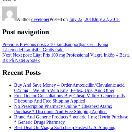
Author
developer
Posted on
July 22, 2018
July 22, 2018
Post navigation
Previous
Previous post:
24/7 kundsupporttjänster :: Köpa
Läkemedel Lamisil :: Gratis frakt
Next
Next post:
Lågt Pris 100 mg Professional Viagra Inköp – Bästa
Rx På Nätet Apotek
Recent Posts
Buy And Save Money – Order Amoxicillin/Clavulanic acid
625 mg – We Ship With Ems, Fedex, Ups, And Other
Free Doctor Consultations Buy Cheap Valtrex Generic pills
Discounts And Free Shipping Applied
No Prescription Pharmacy Online * Cheapest Atarax
Purchase * Discounts And Free Shipping Applied
Brand And Generic Products * generic 1 mg Hytrin Purchase
* Generic Drugs Pharmacy
Best Deal On Viagra Soft cheap Fastest U.S. Shipping