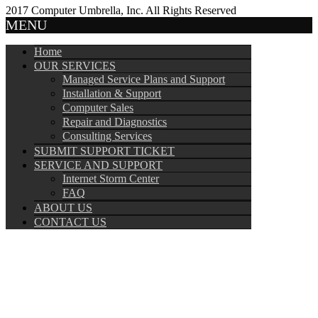
2017 Computer Umbrella, Inc. All Rights Reserved
MENU
Home
OUR SERVICES
Managed Service Plans and Support
Installation & Support
Computer Sales
Repair and Diagnostics
Consulting Services
SUBMIT SUPPORT TICKET
SERVICE AND SUPPORT
Internet Storm Center
FAQ
ABOUT US
CONTACT US