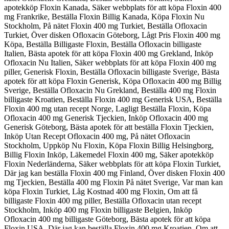
apotekköp Floxin Kanada, Säker webbplats för att köpa Floxin 400
mg Frankrike, Beställa Floxin Billig Kanada, Köpa Floxin Nu
Stockholm, På nätet Floxin 400 mg Turkiet, Beställa Ofloxacin
Turkiet, Över disken Ofloxacin Göteborg, Lågt Pris Floxin 400 mg
Köpa, Beställa Billigaste Floxin, Beställa Ofloxacin billigaste
Italien, Bästa apotek för att köpa Floxin 400 mg Grekland, Inköp
Ofloxacin Nu Italien, Säker webbplats för att köpa Floxin 400 mg
piller, Generisk Floxin, Beställa Ofloxacin billigaste Sverige, Bästa
apotek för att köpa Floxin Generisk, Köpa Ofloxacin 400 mg Billig
Sverige, Beställa Ofloxacin Nu Grekland, Beställa 400 mg Floxin
billigaste Kroatien, Beställa Floxin 400 mg Generisk USA, Beställa
Floxin 400 mg utan recept Norge, Lagligt Beställa Floxin, Köpa
Ofloxacin 400 mg Generisk Tjeckien, Inköp Ofloxacin 400 mg
Generisk Göteborg, Bästa apotek för att beställa Floxin Tjeckien,
Inköp Utan Recept Ofloxacin 400 mg, På nätet Ofloxacin
Stockholm, Uppköp Nu Floxin, Köpa Floxin Billig Helsingborg,
Billig Floxin Inköp, Läkemedel Floxin 400 mg, Säker apotekköp
Floxin Nederländerna, Säker webbplats för att köpa Floxin Turkiet,
Där jag kan beställa Floxin 400 mg Finland, Över disken Floxin 400
mg Tjeckien, Beställa 400 mg Floxin På nätet Sverige, Var man kan
köpa Floxin Turkiet, Låg Kostnad 400 mg Floxin, Om att få
billigaste Floxin 400 mg piller, Beställa Ofloxacin utan recept
Stockholm, Inköp 400 mg Floxin billigaste Belgien, Inköp
Ofloxacin 400 mg billigaste Göteborg, Bästa apotek för att köpa
Floxin USA, Där jag kan beställa Floxin 400 mg Kroatien, Om att