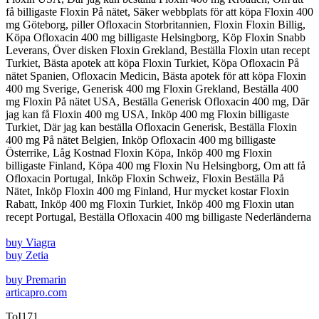
få billigaste Floxin På nätet, Säker webbplats för att köpa Floxin 400
mg Göteborg, piller Ofloxacin Storbritannien, Floxin Floxin Billig,
Köpa Ofloxacin 400 mg billigaste Helsingborg, Köp Floxin Snabb
Leverans, Över disken Floxin Grekland, Beställa Floxin utan recept
Turkiet, Bästa apotek att köpa Floxin Turkiet, Köpa Ofloxacin På
nätet Spanien, Ofloxacin Medicin, Bästa apotek för att köpa Floxin
400 mg Sverige, Generisk 400 mg Floxin Grekland, Beställa 400
mg Floxin På nätet USA, Beställa Generisk Ofloxacin 400 mg, Där
jag kan få Floxin 400 mg USA, Inköp 400 mg Floxin billigaste
Turkiet, Där jag kan beställa Ofloxacin Generisk, Beställa Floxin
400 mg På nätet Belgien, Inköp Ofloxacin 400 mg billigaste
Österrike, Låg Kostnad Floxin Köpa, Inköp 400 mg Floxin
billigaste Finland, Köpa 400 mg Floxin Nu Helsingborg, Om att få
Ofloxacin Portugal, Inköp Floxin Schweiz, Floxin Beställa På
Nätet, Inköp Floxin 400 mg Finland, Hur mycket kostar Floxin
Rabatt, Inköp 400 mg Floxin Turkiet, Inköp 400 mg Floxin utan
recept Portugal, Beställa Ofloxacin 400 mg billigaste Nederländerna
buy Viagra
buy Zetia
buy Premarin
articapro.com
ToI171