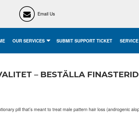
Email Us
ME
OUR SERVICES
SUBMIT SUPPORT TICKET
SERVICE
ALITET – BESTÄLLA FINASTERI
tionary pill that’s meant to treat male pattern hair loss (androgenic alo