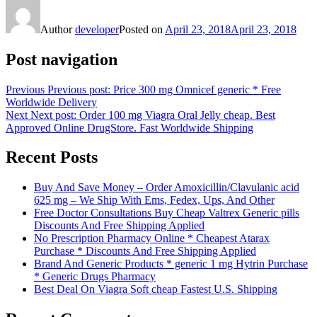
Author
developer
Posted on
April 23, 2018
April 23, 2018
Post navigation
Previous
Previous post:
Price 300 mg Omnicef generic * Free
Worldwide Delivery
Next
Next post:
Order 100 mg Viagra Oral Jelly cheap. Best
Approved Online DrugStore. Fast Worldwide Shipping
Recent Posts
Buy And Save Money – Order Amoxicillin/Clavulanic acid
625 mg – We Ship With Ems, Fedex, Ups, And Other
Free Doctor Consultations Buy Cheap Valtrex Generic pills
Discounts And Free Shipping Applied
No Prescription Pharmacy Online * Cheapest Atarax
Purchase * Discounts And Free Shipping Applied
Brand And Generic Products * generic 1 mg Hytrin Purchase
* Generic Drugs Pharmacy
Best Deal On Viagra Soft cheap Fastest U.S. Shipping