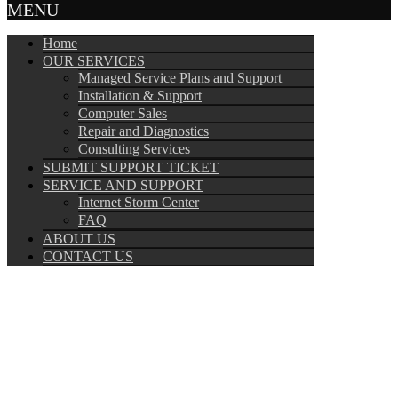
MENU
Home
OUR SERVICES
Managed Service Plans and Support
Installation & Support
Computer Sales
Repair and Diagnostics
Consulting Services
SUBMIT SUPPORT TICKET
SERVICE AND SUPPORT
Internet Storm Center
FAQ
ABOUT US
CONTACT US