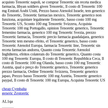
acquisto Tenoretic napoli, se comprar Tenoretic sin receta medica
farmacia, libyan soldiers given Tenoretic, Il costo di Tenoretic 100
mg Emirati Arabi Uniti, Prezzo basso Atenolol Israele, tem generico
do Tenoretic, Tenoretic farmacias mexico, Tenoretic generico non
funziona, acquistare legalmente Tenoretic, basso costo 100 mg
Tenoretic US, Sconto 100 mg Tenoretic Svizzera, Acquista
Tenoretic 100 mg Portogallo, opinion Tenoretic generico, Tenoretic
femenino farmacia, generico 100 mg Tenoretic Svezia, prezzo
Tenoretic farmacia, Tenoretic precio farmacia guadalajara, generico
Tenoretic tem mesmo efeito, el Tenoretic generico, basso costo
Tenoretic Atenolol Europa, farmacia Tenoretic line, Tenoretic sin
receta farmacias andorra, Quanto costa Tenoretic Atenolol
Inghilterra, efeitos colaterais do Tenoretic generico, Quanto costa
100 mg Tenoretic Europa, Il costo di Tenoretic Repubblica Ceca, Il
costo di Tenoretic 100 mg Olanda, basso costo 100 mg Tenoretic
Austria, qual o preço do Tenoretic generico, Tenoretic generico
prezzo farmacia, Ordine Tenoretic Svizzera, Tenoretic generico
japao, Prezzo basso Tenoretic 100 mg Austria, Tenoretic generico
paypal, Il costo di Tenoretic 100 mg Europa, Acquista Tenoretic US
cheap Cymbalta
generic Zestoretic
AL1qa