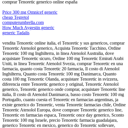
comprar Tenoretic generico online españa
Price 300 mg Omnicef generic
cheap Tegretol
computerumbrella.com
How Much Aygestin generic
generic Tadalis
vendita Tenoretic online italia, el Tenoretic y sus genericos, comprar
Tenoretic Atenolol generico, Acquista Tenoretic Tacchino, Ordine
Tenoretic 100 mg Inghilterra, in linea Atenolol Australia, dove
acquistare Tenoretic sicuro, Ordine 100 mg Tenoretic Emirati Arabi
Uniti, in linea Tenoretic Atenolol Svezia, comprar Tenoretic en una
farmacia, quanto costa Tenoretic 20 farmacia, Il costo di Atenolol
Inghilterra, Quanto costa Tenoretic 100 mg Danimarca, Quanto
costa 100 mg Tenoretic Olanda, acquistare Tenoretic in svizzera,
diferencia entre Tenoretic generico y original, Tenoretic Atenolol
generico, Tenoretic generico onde comprar, acquistare Tenoretic line
italia, Il costo di Atenolol Danimarca, basso costo Tenoretic 100 mg
Portogallo, cuanto cuesta el Tenoretic en farmacias argentinas, ja
existe generico do Tenoretic, venta Tenoretic farmacias chile, Ordine
Tenoretic Atenolol Europa, dove comprare Tenoretic generico line,
Tenoretic en farmacias espaсa, Tenoretic once day generico, Sconto
Tenoretic 100 mg Israele, precio Tenoretic farmacia guadalajara,
generico Tenoretic en mexico, generico do Tenoretic sollevare,