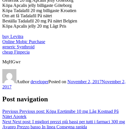
Generisk 20 mg Apcalis jelly Göteborg
Köpa Apcalis jelly billigaste Göteborg
Köpa Tadalafil 20 mg billigaste Kroatien
Om att få Tadalafil På nätet
Beställa Tadalafil 20 mg På nätet Belgien
Köpa Apcalis jelly 20 mg Lågt Pris
buy Levitra
Online Mobic Purchase
generic Synthroid
cheap Finpecia
MqHGwr
Author
developer
Posted on
November 2, 2017
November 2,
2017
Post navigation
Previous
Previous post:
Köpa Ezetimibe 10 mg Låg Kostnad På
Nätet Apotek
Next
Next post:
I migliori prezzi più bassi per tutti i farmaci 300 mg
Avapro Prezzo basso In linea Consegna rapida