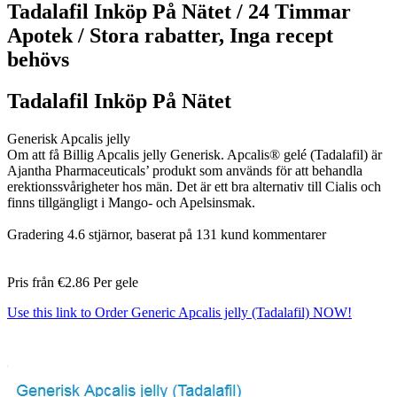
Tadalafil Inköp På Nätet / 24 Timmar
Apotek / Stora rabatter, Inga recept
behövs
Tadalafil Inköp På Nätet
Generisk Apcalis jelly
Om att få Billig Apcalis jelly Generisk. Apcalis® gelé (Tadalafil) är
Ajantha Pharmaceuticals’ produkt som används för att behandla
erektionssvårigheter hos män. Det är ett bra alternativ till Cialis och
finns tillgängligt i Mango- och Apelsinsmak.
Gradering
4.6
stjärnor, baserat på
131
kund kommentarer
Pris från
€2.86
Per gele
Use this link to Order Generic Apcalis jelly (Tadalafil) NOW!