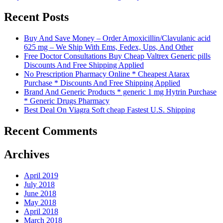
Recent Posts
Buy And Save Money – Order Amoxicillin/Clavulanic acid
625 mg – We Ship With Ems, Fedex, Ups, And Other
Free Doctor Consultations Buy Cheap Valtrex Generic pills
Discounts And Free Shipping Applied
No Prescription Pharmacy Online * Cheapest Atarax
Purchase * Discounts And Free Shipping Applied
Brand And Generic Products * generic 1 mg Hytrin Purchase
* Generic Drugs Pharmacy
Best Deal On Viagra Soft cheap Fastest U.S. Shipping
Recent Comments
Archives
April 2019
July 2018
June 2018
May 2018
April 2018
March 2018