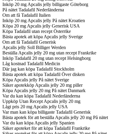
Inköp 20 mg Apcalis jelly billigaste Göteborg
På nätet Tadalafil Nederländerna
Om att få Tadalafil Italien
Inköp 20 mg Apcalis jelly På nätet Kroatien
Köpa 20 mg Apcalis jelly Generisk USA
Köpa Tadalafil utan recept Österrike
Bästa apotek att köpa Apcalis jelly Sverige
Om att få Tadalafil Generisk
Apcalis jelly Soll Billiger Werden
Beställa Apcalis jelly 20 mg utan recept Frankrike
Inköp Tadalafil 20 mg utan recept Helsingborg
Låg kostnad Tadalafil Medicin
Där jag kan köpa Tadalafil Stockholm
Bästa apotek att köpa Tadalafil Över disken
Köpa Apcalis jelly På nätet Sverige
Säker apotekköp Apcalis jelly 20 mg piller
Köpa Apcalis jelly 20 mg På nätet Danmark
Var du kan köpa Tadalafil Nederländerna
Uppköp Utan Recept Apcalis jelly 20 mg
Lågt pris 20 mg Apcalis jelly USA
Var man kan köpa billigaste Tadalafil Generisk
Bästa apotek för att beställa Apcalis jelly 20 mg På nätet
Var du kan köpa Apcalis jelly Spanien
Säker apoteket för att köpa Tadalafil Frankrike
Säker apoteket för att köpa Apcalis jelly 20 mg På nätet