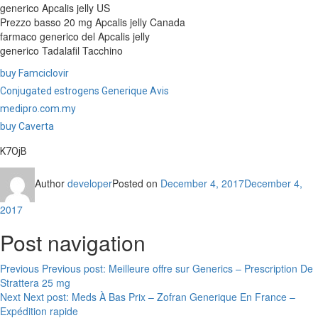
generico Apcalis jelly US
Prezzo basso 20 mg Apcalis jelly Canada
farmaco generico del Apcalis jelly
generico Tadalafil Tacchino
buy Famciclovir
Conjugated estrogens Generique Avis
medipro.com.my
buy Caverta
K7OjB
Author
developer
Posted on
December 4, 2017
December 4,
2017
Post navigation
Previous
Previous post:
Meilleure offre sur Generics – Prescription De
Strattera 25 mg
Next
Next post:
Meds À Bas Prix – Zofran Generique En France –
Expédition rapide