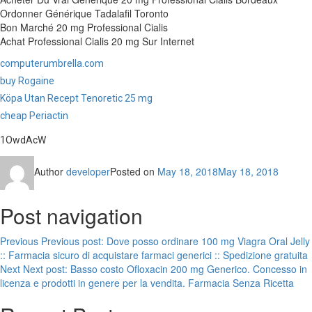
Ordonner Générique Tadalafil Toronto
Bon Marché 20 mg Professional Cialis
Achat Professional Cialis 20 mg Sur Internet
computerumbrella.com
buy Rogaine
Köpa Utan Recept Tenoretic 25 mg
cheap Periactin
1OwdAcW
Author
developer
Posted on
May 18, 2018
May 18, 2018
Post navigation
Previous
Previous post:
Dove posso ordinare 100 mg Viagra Oral Jelly
:: Farmacia sicuro di acquistare farmaci generici :: Spedizione gratuita
Next
Next post:
Basso costo Ofloxacin 200 mg Generico. Concesso in
licenza e prodotti in genere per la vendita. Farmacia Senza Ricetta