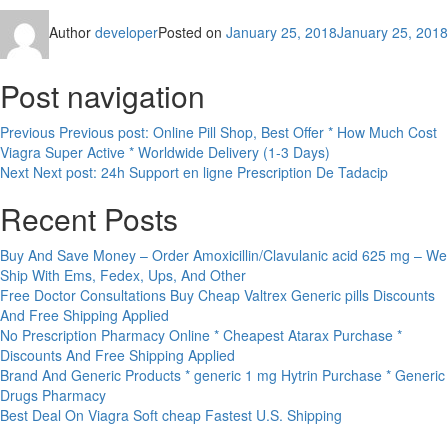
Author
developer
Posted on
January 25, 2018
January 25, 2018
Post navigation
Previous
Previous post:
Online Pill Shop, Best Offer * How Much Cost
Viagra Super Active * Worldwide Delivery (1-3 Days)
Next
Next post:
24h Support en ligne Prescription De Tadacip
Recent Posts
Buy And Save Money – Order Amoxicillin/Clavulanic acid 625 mg – We
Ship With Ems, Fedex, Ups, And Other
Free Doctor Consultations Buy Cheap Valtrex Generic pills Discounts
And Free Shipping Applied
No Prescription Pharmacy Online * Cheapest Atarax Purchase *
Discounts And Free Shipping Applied
Brand And Generic Products * generic 1 mg Hytrin Purchase * Generic
Drugs Pharmacy
Best Deal On Viagra Soft cheap Fastest U.S. Shipping