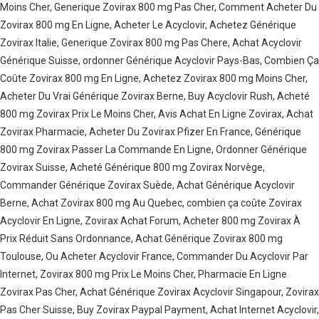
Moins Cher, Generique Zovirax 800 mg Pas Cher, Comment Acheter Du
Zovirax 800 mg En Ligne, Acheter Le Acyclovir, Achetez Générique
Zovirax Italie, Generique Zovirax 800 mg Pas Chere, Achat Acyclovir
Générique Suisse, ordonner Générique Acyclovir Pays-Bas, Combien Ça
Coûte Zovirax 800 mg En Ligne, Achetez Zovirax 800 mg Moins Cher,
Acheter Du Vrai Générique Zovirax Berne, Buy Acyclovir Rush, Acheté
800 mg Zovirax Prix Le Moins Cher, Avis Achat En Ligne Zovirax, Achat
Zovirax Pharmacie, Acheter Du Zovirax Pfizer En France, Générique
800 mg Zovirax Passer La Commande En Ligne, Ordonner Générique
Zovirax Suisse, Acheté Générique 800 mg Zovirax Norvège,
Commander Générique Zovirax Suède, Achat Générique Acyclovir
Berne, Achat Zovirax 800 mg Au Quebec, combien ça coûte Zovirax
Acyclovir En Ligne, Zovirax Achat Forum, Acheter 800 mg Zovirax À
Prix Réduit Sans Ordonnance, Achat Générique Zovirax 800 mg
Toulouse, Ou Acheter Acyclovir France, Commander Du Acyclovir Par
Internet, Zovirax 800 mg Prix Le Moins Cher, Pharmacie En Ligne
Zovirax Pas Cher, Achat Générique Zovirax Acyclovir Singapour, Zovirax
Pas Cher Suisse, Buy Zovirax Paypal Payment, Achat Internet Acyclovir,