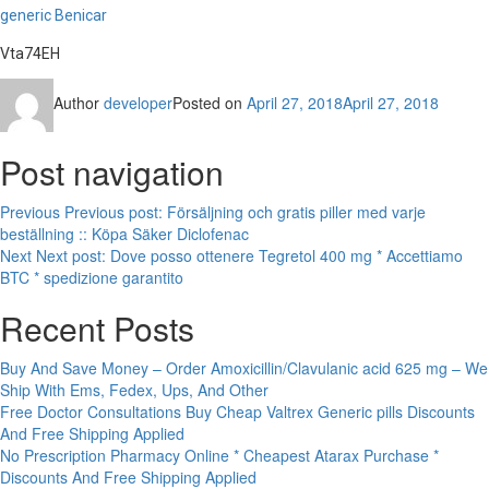
generic Benicar
Vta74EH
Author
developer
Posted on
April 27, 2018
April 27, 2018
Post navigation
Previous
Previous post:
Försäljning och gratis piller med varje
beställning :: Köpa Säker Diclofenac
Next
Next post:
Dove posso ottenere Tegretol 400 mg * Accettiamo
BTC * spedizione garantito
Recent Posts
Buy And Save Money – Order Amoxicillin/Clavulanic acid 625 mg – We
Ship With Ems, Fedex, Ups, And Other
Free Doctor Consultations Buy Cheap Valtrex Generic pills Discounts
And Free Shipping Applied
No Prescription Pharmacy Online * Cheapest Atarax Purchase *
Discounts And Free Shipping Applied