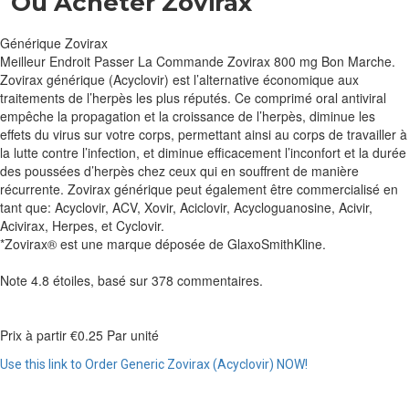
Ou Acheter Zovirax
Générique Zovirax
Meilleur Endroit Passer La Commande Zovirax 800 mg Bon Marche.
Zovirax générique (Acyclovir) est l’alternative économique aux
traitements de l’herpès les plus réputés. Ce comprimé oral antiviral
empêche la propagation et la croissance de l’herpès, diminue les
effets du virus sur votre corps, permettant ainsi au corps de travailler à
la lutte contre l’infection, et diminue efficacement l’inconfort et la durée
des poussées d’herpès chez ceux qui en souffrent de manière
récurrente. Zovirax générique peut également être commercialisé en
tant que: Acyclovir, ACV, Xovir, Aciclovir, Acycloguanosine, Acivir,
Acivirax, Herpes, et Cyclovir.
*Zovirax® est une marque déposée de GlaxoSmithKline.
Note
4.8
étoiles, basé sur
378
commentaires.
Prix à partir
€0.25
Par unité
Use this link to Order Generic Zovirax (Acyclovir) NOW!