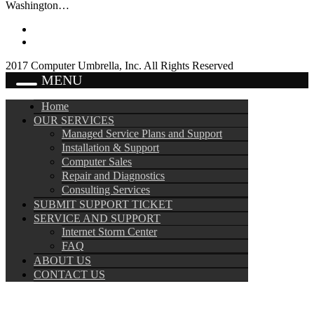
Washington…
2017 Computer Umbrella, Inc. All Rights Reserved
MENU
Home
OUR SERVICES
Managed Service Plans and Support
Installation & Support
Computer Sales
Repair and Diagnostics
Consulting Services
SUBMIT SUPPORT TICKET
SERVICE AND SUPPORT
Internet Storm Center
FAQ
ABOUT US
CONTACT US