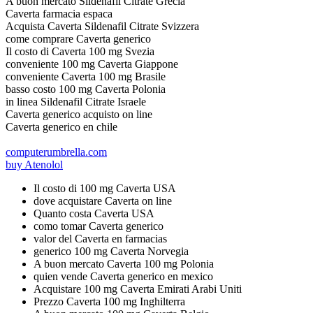
A buon mercato Sildenafil Citrate Grecia
Caverta farmacia espaсa
Acquista Caverta Sildenafil Citrate Svizzera
come comprare Caverta generico
Il costo di Caverta 100 mg Svezia
conveniente 100 mg Caverta Giappone
conveniente Caverta 100 mg Brasile
basso costo 100 mg Caverta Polonia
in linea Sildenafil Citrate Israele
Caverta generico acquisto on line
Caverta generico en chile
computerumbrella.com
buy Atenolol
Il costo di 100 mg Caverta USA
dove acquistare Caverta on line
Quanto costa Caverta USA
como tomar Caverta generico
valor del Caverta en farmacias
generico 100 mg Caverta Norvegia
A buon mercato Caverta 100 mg Polonia
quien vende Caverta generico en mexico
Acquistare 100 mg Caverta Emirati Arabi Uniti
Prezzo Caverta 100 mg Inghilterra