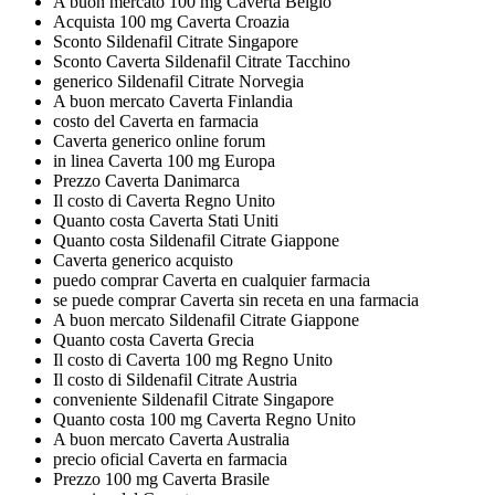
A buon mercato 100 mg Caverta Belgio
Acquista 100 mg Caverta Croazia
Sconto Sildenafil Citrate Singapore
Sconto Caverta Sildenafil Citrate Tacchino
generico Sildenafil Citrate Norvegia
A buon mercato Caverta Finlandia
costo del Caverta en farmacia
Caverta generico online forum
in linea Caverta 100 mg Europa
Prezzo Caverta Danimarca
Il costo di Caverta Regno Unito
Quanto costa Caverta Stati Uniti
Quanto costa Sildenafil Citrate Giappone
Caverta generico acquisto
puedo comprar Caverta en cualquier farmacia
se puede comprar Caverta sin receta en una farmacia
A buon mercato Sildenafil Citrate Giappone
Quanto costa Caverta Grecia
Il costo di Caverta 100 mg Regno Unito
Il costo di Sildenafil Citrate Austria
conveniente Sildenafil Citrate Singapore
Quanto costa 100 mg Caverta Regno Unito
A buon mercato Caverta Australia
precio oficial Caverta en farmacia
Prezzo 100 mg Caverta Brasile