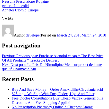
Nessuna Prescrizione Rogaine
generic Linezolid
Acheter Clomid Europe
VwlAs
Author
developer
Posted on
March 24, 2018
March 24, 2018
Post navigation
Previous
Previous post:
Purchase Atenolol cheap * The Best Price
Of All Products * Trackable Delivery
Next
Next post:
Le Prix De Nimodipine Meilleur prix et de haute
qualité Pharmacie 24h
Recent Posts
Buy And Save Money – Order Amoxicillin/Clavulanic acid
625 mg – We Ship With Ems, Fedex, Ups, And Other
Free Doctor Consultations Buy Cheap Valtrex Generic pills
Discounts And Free Shipping Applied
No Prescription Pharmacy Online * Cheapest Atarax