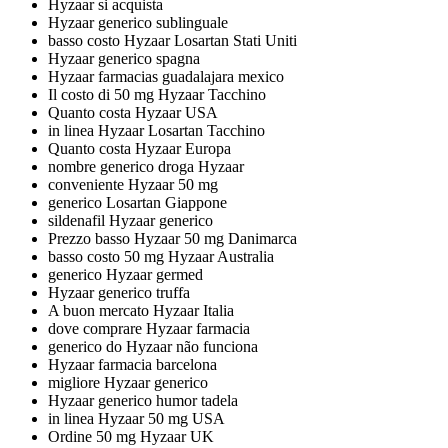
Hyzaar si acquista
Hyzaar generico sublinguale
basso costo Hyzaar Losartan Stati Uniti
Hyzaar generico spagna
Hyzaar farmacias guadalajara mexico
Il costo di 50 mg Hyzaar Tacchino
Quanto costa Hyzaar USA
in linea Hyzaar Losartan Tacchino
Quanto costa Hyzaar Europa
nombre generico droga Hyzaar
conveniente Hyzaar 50 mg
generico Losartan Giappone
sildenafil Hyzaar generico
Prezzo basso Hyzaar 50 mg Danimarca
basso costo 50 mg Hyzaar Australia
generico Hyzaar germed
Hyzaar generico truffa
A buon mercato Hyzaar Italia
dove comprare Hyzaar farmacia
generico do Hyzaar não funciona
Hyzaar farmacia barcelona
migliore Hyzaar generico
Hyzaar generico humor tadela
in linea Hyzaar 50 mg USA
Ordine 50 mg Hyzaar UK