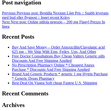
Post navigation
Previous
Previous post:
Beställa Nexium Lågt Pris :: Snabb leverans
med bud eller flygpost :: Inget recept Krävs
Next
Next post:
Online pillola negozio – 200 mg Flagyl Prezzo In
linea
Recent Posts
Buy And Save Money – Order Amoxicillin/Clavulanic acid
625 mg – We Ship With Ems, Fedex, Ups, And Other
Free Doctor Consultations Buy Cheap Valtrex Generic pills
Discounts And Free Shipping Applied
No Prescription Pharmacy Online * Cheapest Atarax
Purchase * Discounts And Free Shipping Applied
Brand And Generic Products * generic 1 mg Hytrin Purchase
* Generic Drugs Pharmacy
Best Deal On Viagra Soft cheap Fastest U.S. Shipping
Recent Comments
Archives