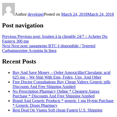
Author
developer
Posted on
March 24, 2018
March 24, 2018
Post navigation
Previous
Previous post:
Soutien à la clientèle 24/7 :: Acheter Du
Fasigyn 300 mg
Next
Next post:
pagamento BTC è disponibile / Tegretol
Carbamazepine Acquista In linea
Recent Posts
Buy And Save Money – Order Amoxicillin/Clavulanic acid
625 mg – We Ship With Ems, Fedex, Ups, And Other
Free Doctor Consultations Buy Cheap Valtrex Generic pills
Discounts And Free Shipping Applied
No Prescription Pharmacy Online * Cheapest Atarax
Purchase * Discounts And Free Shipping Applied
Brand And Generic Products * generic 1 mg Hytrin Purchase
* Generic Drugs Pharmacy
Best Deal On Viagra Soft cheap Fastest U.S. Shipping