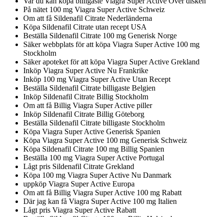
Var du kan köpa billigaste Viagra Super Active Över disken
På nätet 100 mg Viagra Super Active Schweiz
Om att få Sildenafil Citrate Nederländerna
Köpa Sildenafil Citrate utan recept USA
Beställa Sildenafil Citrate 100 mg Generisk Norge
Säker webbplats för att köpa Viagra Super Active 100 mg
Stockholm
Säker apoteket för att köpa Viagra Super Active Grekland
Inköp Viagra Super Active Nu Frankrike
Inköp 100 mg Viagra Super Active Utan Recept
Beställa Sildenafil Citrate billigaste Belgien
Inköp Sildenafil Citrate Billig Stockholm
Om att få Billig Viagra Super Active piller
Inköp Sildenafil Citrate Billig Göteborg
Beställa Sildenafil Citrate billigaste Stockholm
Köpa Viagra Super Active Generisk Spanien
Köpa Viagra Super Active 100 mg Generisk Schweiz
Köpa Sildenafil Citrate 100 mg Billig Spanien
Beställa 100 mg Viagra Super Active Portugal
Lågt pris Sildenafil Citrate Grekland
Köpa 100 mg Viagra Super Active Nu Danmark
uppköp Viagra Super Active Europa
Om att få Billig Viagra Super Active 100 mg Rabatt
Där jag kan få Viagra Super Active 100 mg Italien
Lågt pris Viagra Super Active Rabatt