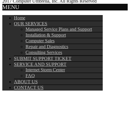
2017 Computer Umbrella, Inc. All Rights Reserved
MENU
Home
OUR SERVICES
Managed Service Plans and Support
Installation & Support
Computer Sales
Repair and Diagnostics
Consulting Services
SUBMIT SUPPORT TICKET
SERVICE AND SUPPORT
Internet Storm Center
FAQ
ABOUT US
CONTACT US