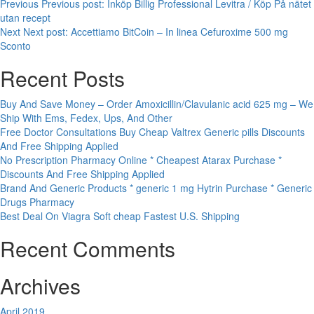
Previous
Previous post:
Inköp Billig Professional Levitra / Köp På nätet
utan recept
Next
Next post:
Accettiamo BitCoin – In linea Cefuroxime 500 mg
Sconto
Recent Posts
Buy And Save Money – Order Amoxicillin/Clavulanic acid 625 mg – We
Ship With Ems, Fedex, Ups, And Other
Free Doctor Consultations Buy Cheap Valtrex Generic pills Discounts
And Free Shipping Applied
No Prescription Pharmacy Online * Cheapest Atarax Purchase *
Discounts And Free Shipping Applied
Brand And Generic Products * generic 1 mg Hytrin Purchase * Generic
Drugs Pharmacy
Best Deal On Viagra Soft cheap Fastest U.S. Shipping
Recent Comments
Archives
April 2019