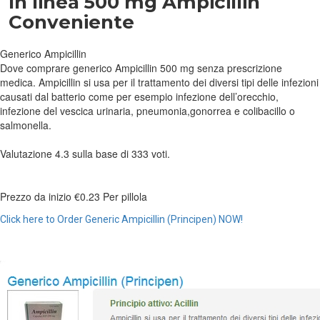
In linea 500 mg Ampicillin
Conveniente
Generico Ampicillin
Dove comprare generico Ampicillin 500 mg senza prescrizione
medica. Ampicillin si usa per il trattamento dei diversi tipi delle infezioni
causati dal batterio come per esempio infezione dell’orecchio,
infezione del vescica urinaria, pneumonia,gonorrea e colibacillo o
salmonella.
Valutazione
4.3
sulla base di
333
voti.
Prezzo da inizio
€0.23
Per pillola
Click here to Order Generic Ampicillin (Principen) NOW!