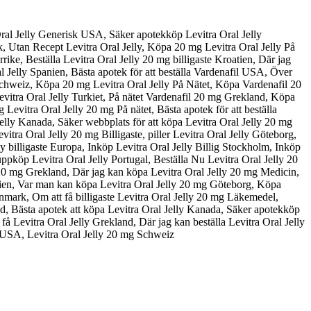
Oral Jelly Generisk USA, Säker apotekköp Levitra Oral Jelly
rk, Utan Recept Levitra Oral Jelly, Köpa 20 mg Levitra Oral Jelly På
rike, Beställa Levitra Oral Jelly 20 mg billigaste Kroatien, Där jag
al Jelly Spanien, Bästa apotek för att beställa Vardenafil USA, Över
Schweiz, Köpa 20 mg Levitra Oral Jelly På Nätet, Köpa Vardenafil 20
vitra Oral Jelly Turkiet, På nätet Vardenafil 20 mg Grekland, Köpa
 Levitra Oral Jelly 20 mg På nätet, Bästa apotek för att beställa
Jelly Kanada, Säker webbplats för att köpa Levitra Oral Jelly 20 mg
ra Oral Jelly 20 mg Billigaste, piller Levitra Oral Jelly Göteborg,
ly billigaste Europa, Inköp Levitra Oral Jelly Billig Stockholm, Inköp
 uppköp Levitra Oral Jelly Portugal, Beställa Nu Levitra Oral Jelly 20
20 mg Grekland, Där jag kan köpa Levitra Oral Jelly 20 mg Medicin,
annien, Var man kan köpa Levitra Oral Jelly 20 mg Göteborg, Köpa
anmark, Om att få billigaste Levitra Oral Jelly 20 mg Läkemedel,
and, Bästa apotek att köpa Levitra Oral Jelly Kanada, Säker apotekköp
 Levitra Oral Jelly Grekland, Där jag kan beställa Levitra Oral Jelly
l USA, Levitra Oral Jelly 20 mg Schweiz