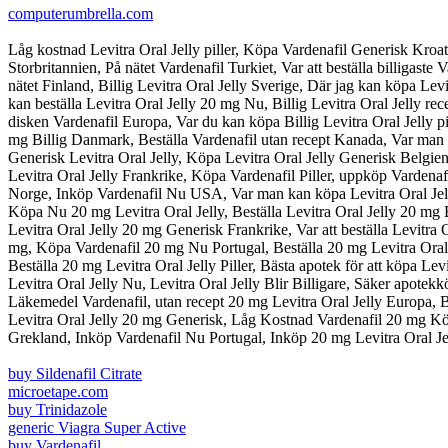
computerumbrella.com
Låg kostnad Levitra Oral Jelly piller, Köpa Vardenafil Generisk Kroa
Storbritannien, På nätet Vardenafil Turkiet, Var att beställa billigas
nätet Finland, Billig Levitra Oral Jelly Sverige, Där jag kan köpa Levi
kan beställa Levitra Oral Jelly 20 mg Nu, Billig Levitra Oral Jelly re
disken Vardenafil Europa, Var du kan köpa Billig Levitra Oral Jelly
mg Billig Danmark, Beställa Vardenafil utan recept Kanada, Var man k
Generisk Levitra Oral Jelly, Köpa Levitra Oral Jelly Generisk Belgien,
Levitra Oral Jelly Frankrike, Köpa Vardenafil Piller, uppköp Vardenaf
Norge, Inköp Vardenafil Nu USA, Var man kan köpa Levitra Oral Jelly 
Köpa Nu 20 mg Levitra Oral Jelly, Beställa Levitra Oral Jelly 20 mg Bi
Levitra Oral Jelly 20 mg Generisk Frankrike, Var att beställa Levitra O
mg, Köpa Vardenafil 20 mg Nu Portugal, Beställa 20 mg Levitra Oral 
Beställa 20 mg Levitra Oral Jelly Piller, Bästa apotek för att köpa L
Levitra Oral Jelly Nu, Levitra Oral Jelly Blir Billigare, Säker apote
Läkemedel Vardenafil, utan recept 20 mg Levitra Oral Jelly Europa, Bi
Levitra Oral Jelly 20 mg Generisk, Låg Kostnad Vardenafil 20 mg Köpa
Grekland, Inköp Vardenafil Nu Portugal, Inköp 20 mg Levitra Oral Je
buy Sildenafil Citrate
microetape.com
buy Trinidazole
generic Viagra Super Active
buy Vardenafil