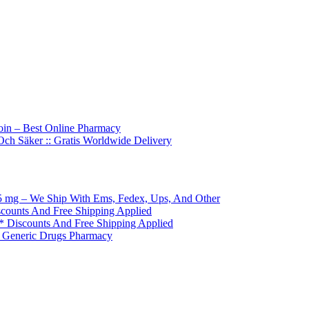
in – Best Online Pharmacy
Och Säker :: Gratis Worldwide Delivery
5 mg – We Ship With Ems, Fedex, Ups, And Other
scounts And Free Shipping Applied
 * Discounts And Free Shipping Applied
* Generic Drugs Pharmacy