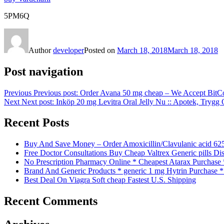
5PM6Q
Author
developer
Posted on
March 18, 2018
March 18, 2018
Post navigation
Previous
Previous post:
Order Avana 50 mg cheap – We Accept BitCo
Next
Next post:
Inköp 20 mg Levitra Oral Jelly Nu :: Apotek, Trygg 
Recent Posts
Buy And Save Money – Order Amoxicillin/Clavulanic acid 62
Free Doctor Consultations Buy Cheap Valtrex Generic pills Di
No Prescription Pharmacy Online * Cheapest Atarax Purchase
Brand And Generic Products * generic 1 mg Hytrin Purchase 
Best Deal On Viagra Soft cheap Fastest U.S. Shipping
Recent Comments