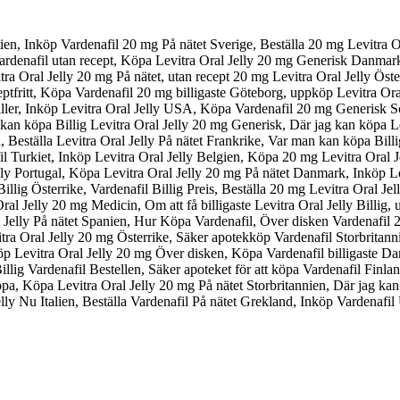
tien, Inköp Vardenafil 20 mg På nätet Sverige, Beställa 20 mg Levitra 
te Vardenafil utan recept, Köpa Levitra Oral Jelly 20 mg Generisk Danma
tra Oral Jelly 20 mg På nätet, utan recept 20 mg Levitra Oral Jelly Öster
ceptfritt, Köpa Vardenafil 20 mg billigaste Göteborg, uppköp Levitra Or
 piller, Inköp Levitra Oral Jelly USA, Köpa Vardenafil 20 mg Generisk 
an köpa Billig Levitra Oral Jelly 20 mg Generisk, Där jag kan köpa Le
 Beställa Levitra Oral Jelly På nätet Frankrike, Var man kan köpa Billig
il Turkiet, Inköp Levitra Oral Jelly Belgien, Köpa 20 mg Levitra Oral 
Portugal, Köpa Levitra Oral Jelly 20 mg På nätet Danmark, Inköp Levit
llig Österrike, Vardenafil Billig Preis, Beställa 20 mg Levitra Oral Jel
ral Jelly 20 mg Medicin, Om att få billigaste Levitra Oral Jelly Billig,
Jelly På nätet Spanien, Hur Köpa Vardenafil, Över disken Vardenafil 
evitra Oral Jelly 20 mg Österrike, Säker apotekköp Vardenafil Storbrit
kköp Levitra Oral Jelly 20 mg Över disken, Köpa Vardenafil billigaste D
llig Vardenafil Bestellen, Säker apoteket för att köpa Vardenafil Finl
, Köpa Levitra Oral Jelly 20 mg På nätet Storbritannien, Där jag kan få
lly Nu Italien, Beställa Vardenafil På nätet Grekland, Inköp Vardenafi