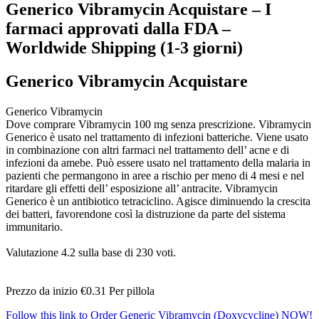
Generico Vibramycin Acquistare – I
farmaci approvati dalla FDA –
Worldwide Shipping (1-3 giorni)
Generico Vibramycin Acquistare
Generico Vibramycin
Dove comprare Vibramycin 100 mg senza prescrizione. Vibramycin
Generico è usato nel trattamento di infezioni batteriche. Viene usato
in combinazione con altri farmaci nel trattamento dell’ acne e di
infezioni da amebe. Può essere usato nel trattamento della malaria in
pazienti che permangono in aree a rischio per meno di 4 mesi e nel
ritardare gli effetti dell’ esposizione all’ antracite. Vibramycin
Generico è un antibiotico tetraciclino. Agisce diminuendo la crescita
dei batteri, favorendone così la distruzione da parte del sistema
immunitario.
Valutazione
4.2
sulla base di
230
voti.
Prezzo da inizio
€0.31
Per pillola
Follow this link to Order Generic Vibramycin (Doxycycline) NOW!