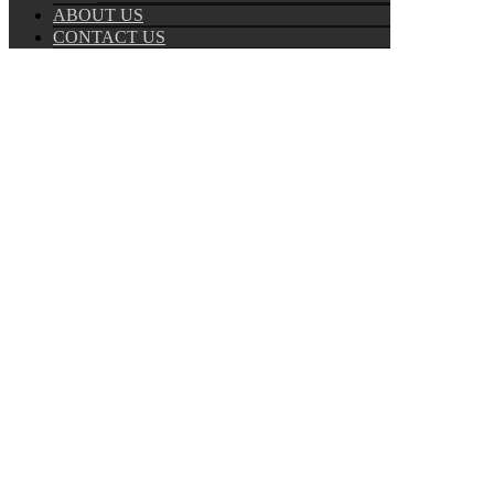
ABOUT US
CONTACT US