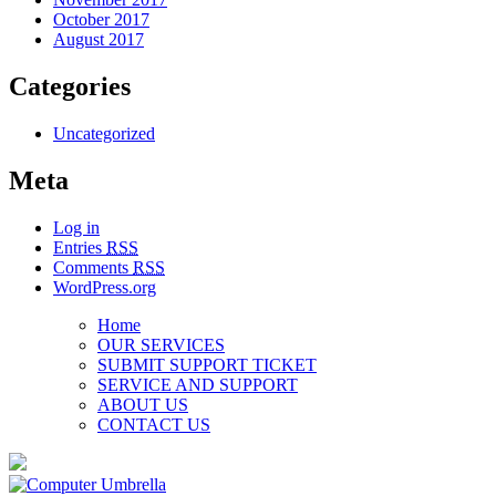
October 2017
August 2017
Categories
Uncategorized
Meta
Log in
Entries
RSS
Comments
RSS
WordPress.org
Home
OUR SERVICES
SUBMIT SUPPORT TICKET
SERVICE AND SUPPORT
ABOUT US
CONTACT US