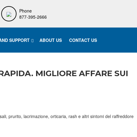
Phone
877-395-2666
 AND SUPPORT
ABOUT US
CONTACT US
RAPIDA. MIGLIORE AFFARE SUI
, prurito, lacrimazione, orticaria, rash e altri sintomi del raffreddore