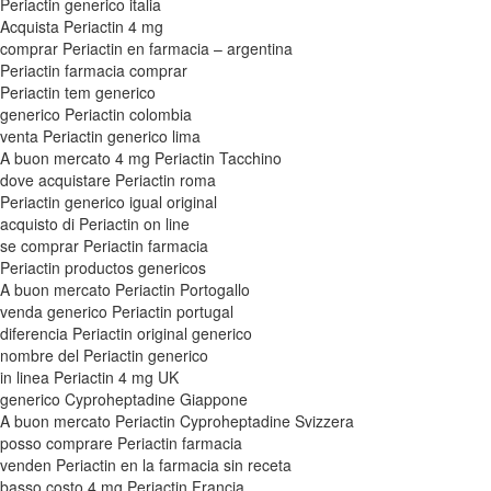
Periactin generico italia
Acquista Periactin 4 mg
comprar Periactin en farmacia – argentina
Periactin farmacia comprar
Periactin tem generico
generico Periactin colombia
venta Periactin generico lima
A buon mercato 4 mg Periactin Tacchino
dove acquistare Periactin roma
Periactin generico igual original
acquisto di Periactin on line
se comprar Periactin farmacia
Periactin productos genericos
A buon mercato Periactin Portogallo
venda generico Periactin portugal
diferencia Periactin original generico
nombre del Periactin generico
in linea Periactin 4 mg UK
generico Cyproheptadine Giappone
A buon mercato Periactin Cyproheptadine Svizzera
posso comprare Periactin farmacia
venden Periactin en la farmacia sin receta
basso costo 4 mg Periactin Francia