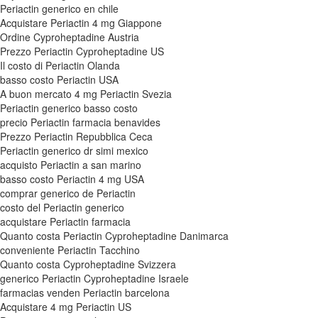
Periactin generico en chile
Acquistare Periactin 4 mg Giappone
Ordine Cyproheptadine Austria
Prezzo Periactin Cyproheptadine US
Il costo di Periactin Olanda
basso costo Periactin USA
A buon mercato 4 mg Periactin Svezia
Periactin generico basso costo
precio Periactin farmacia benavides
Prezzo Periactin Repubblica Ceca
Periactin generico dr simi mexico
acquisto Periactin a san marino
basso costo Periactin 4 mg USA
comprar generico de Periactin
costo del Periactin generico
acquistare Periactin farmacia
Quanto costa Periactin Cyproheptadine Danimarca
conveniente Periactin Tacchino
Quanto costa Cyproheptadine Svizzera
generico Periactin Cyproheptadine Israele
farmacias venden Periactin barcelona
Acquistare 4 mg Periactin US