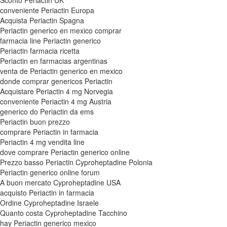
Sconto Periactin UK
conveniente Periactin Europa
Acquista Periactin Spagna
Periactin generico en mexico comprar
farmacia line Periactin generico
Periactin farmacia ricetta
Periactin en farmacias argentinas
venta de Periactin generico en mexico
donde comprar genericos Periactin
Acquistare Periactin 4 mg Norvegia
conveniente Periactin 4 mg Austria
generico do Periactin da ems
Periactin buon prezzo
comprare Periactin in farmacia
Periactin 4 mg vendita line
dove comprare Periactin generico online
Prezzo basso Periactin Cyproheptadine Polonia
Periactin generico online forum
A buon mercato Cyproheptadine USA
acquisto Periactin in farmacia
Ordine Cyproheptadine Israele
Quanto costa Cyproheptadine Tacchino
hay Periactin generico mexico