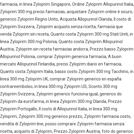
farmacia, in linea Zyloprim Singapore, Ordine Zyloprim Allopurinol Italia,
Zyloprim 300 mg precio farmacias, acquistare Zyloprim online è sicuro,
generico Zyloprim Regno Unito, Acquista Allopurinol Olanda, Il costo di
Zyloprim Svizzera, Zyloprim acquisto senza ricetta, farmacia que
venda Zyloprim sin receta, Quanto costa Zyloprim 300 mg Stati Uniti, in
linea Zyloprim 300 mg Polonia, Quanto costa Zyloprim Allopurinol
Austria, Zyloprim sin receta farmacias andorra, Prezzo basso Zyloprim
Allopurinol Polonia, comprar Zyloprim generica farmacia, A buon
mercato Allopurinol Finlandia, precio Zyloprim diario en farmacia,
Quanto costa Zyloprim Italia, basso costo Zyloprim 300 mg Tacchino, in
linea 300 mg Zyloprim UK, comprar Zyloprim generico en españa
contrareembolso, in linea 300 mg Zyloprim US, Sconto 300 mg
Zyloprim Svizzera, Zyloprim generico funciona igual, generico do
Zyloprim da eurofarma, in linea Zyloprim 300 mg Olanda, Prezzo
Zyloprim Portogallo, Il costo di Allopurinol Italia, in linea 300 mg
Zyloprim, Zyloprim 300 mg generico prezzo, Zyloprim farmacia costo,
vendita di Zyloprim line, posso comprare Zyloprim farmacia senza
ricetta, acquisto di Zyloprim, Prezzo Zyloprim Austria, foto do generico