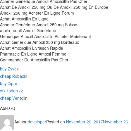
Acheter Générique Amoxil Amoxicillin Pas Cher
Achat De Amoxil 250 mg Ou De Amoxil 250 mg En Europe
Amoxil 250 mg Acheter En Ligne Forum
Achat Amoxicillin En Ligne
Acheter Générique Amoxil 250 mg Suisse
à prix réduit Amoxil Générique
Générique Amoxil Amoxicillin Acheter Maintenant
Achat Générique Amoxil 250 mg Bordeaux
Achat Amoxicillin Livraison Rapide
Pharmacie En Ligne Amoxil Femme
Commander Du Amoxicillin Pas Cher
buy Zyvox
cheap Robaxin
buy Cipro
vtk-tarlan.kz
cheap Ventolin
A5FD7Q
Author
developer
Posted on
November 26, 2017
November 26,