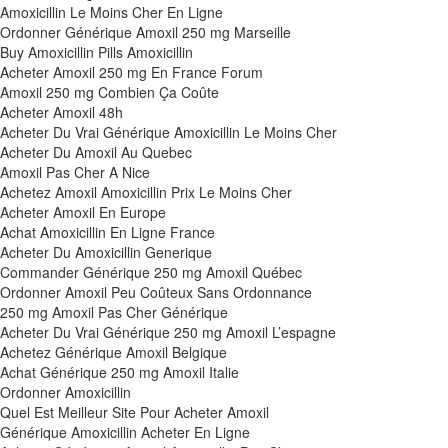
Amoxicillin Le Moins Cher En Ligne
Ordonner Générique Amoxil 250 mg Marseille
Buy Amoxicillin Pills Amoxicillin
Acheter Amoxil 250 mg En France Forum
Amoxil 250 mg Combien Ça Coûte
Acheter Amoxil 48h
Acheter Du Vrai Générique Amoxicillin Le Moins Cher
Acheter Du Amoxil Au Quebec
Amoxil Pas Cher A Nice
Achetez Amoxil Amoxicillin Prix Le Moins Cher
Acheter Amoxil En Europe
Achat Amoxicillin En Ligne France
Acheter Du Amoxicillin Generique
Commander Générique 250 mg Amoxil Québec
Ordonner Amoxil Peu Coûteux Sans Ordonnance
250 mg Amoxil Pas Cher Générique
Acheter Du Vrai Générique 250 mg Amoxil L’espagne
Achetez Générique Amoxil Belgique
Achat Générique 250 mg Amoxil Italie
Ordonner Amoxicillin
Quel Est Meilleur Site Pour Acheter Amoxil
Générique Amoxicillin Acheter En Ligne