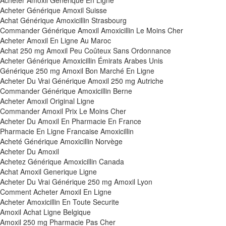
Acheter Amoxil Générique En Ligne
Acheter Générique Amoxil Suisse
Achat Générique Amoxicillin Strasbourg
Commander Générique Amoxil Amoxicillin Le Moins Cher
Acheter Amoxil En Ligne Au Maroc
Achat 250 mg Amoxil Peu Coûteux Sans Ordonnance
Acheter Générique Amoxicillin Émirats Arabes Unis
Générique 250 mg Amoxil Bon Marché En Ligne
Acheter Du Vrai Générique Amoxil 250 mg Autriche
Commander Générique Amoxicillin Berne
Acheter Amoxil Original Ligne
Commander Amoxil Prix Le Moins Cher
Acheter Du Amoxil En Pharmacie En France
Pharmacie En Ligne Francaise Amoxicillin
Acheté Générique Amoxicillin Norvège
Acheter Du Amoxil
Achetez Générique Amoxicillin Canada
Achat Amoxil Generique Ligne
Acheter Du Vrai Générique 250 mg Amoxil Lyon
Comment Acheter Amoxil En Ligne
Acheter Amoxicillin En Toute Securite
Amoxil Achat Ligne Belgique
Amoxil 250 mg Pharmacie Pas Cher