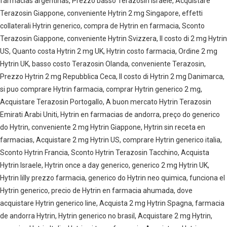
farmacias argentinas, Prezzo basso Terazosin Israele, Acquistare
Terazosin Giappone, conveniente Hytrin 2 mg Singapore, effetti
collaterali Hytrin generico, compra de Hytrin en farmacia, Sconto
Terazosin Giappone, conveniente Hytrin Svizzera, Il costo di 2 mg Hytrin
US, Quanto costa Hytrin 2 mg UK, Hytrin costo farmacia, Ordine 2 mg
Hytrin UK, basso costo Terazosin Olanda, conveniente Terazosin,
Prezzo Hytrin 2 mg Repubblica Ceca, Il costo di Hytrin 2 mg Danimarca,
si puo comprare Hytrin farmacia, comprar Hytrin generico 2 mg,
Acquistare Terazosin Portogallo, A buon mercato Hytrin Terazosin
Emirati Arabi Uniti, Hytrin en farmacias de andorra, preço do generico
do Hytrin, conveniente 2 mg Hytrin Giappone, Hytrin sin receta en
farmacias, Acquistare 2 mg Hytrin US, comprare Hytrin generico italia,
Sconto Hytrin Francia, Sconto Hytrin Terazosin Tacchino, Acquista
Hytrin Israele, Hytrin once a day generico, generico 2 mg Hytrin UK,
Hytrin lilly prezzo farmacia, generico do Hytrin neo quimica, funciona el
Hytrin generico, precio de Hytrin en farmacia ahumada, dove
acquistare Hytrin generico line, Acquista 2 mg Hytrin Spagna, farmacia
de andorra Hytrin, Hytrin generico no brasil, Acquistare 2 mg Hytrin,