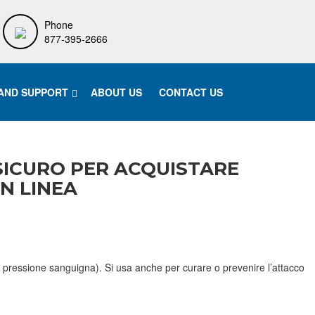
Phone
877-395-2666
 AND SUPPORT
ABOUT US
CONTACT US
SICURO PER ACQUISTARE
N LINEA
lta pressione sanguigna). Si usa anche per curare o prevenire l’attacco